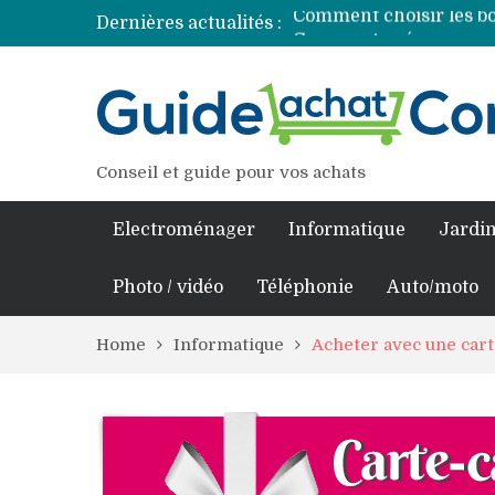
Dernières actualités :
Découvrez les princip
Comment assurer un v
Comment choisir un pro
Conseil et guide pour vos achats
Electroménager
Informatique
Jardin
Photo / vidéo
Téléphonie
Auto/moto
Home
Informatique
Acheter avec une car