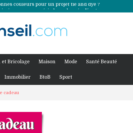
Comment préparer sa piscine pour une période prolongée d’inutilisation ?
ales sources de magnésium
an Volkswagen ?
fessionnel pour traiter votre charpente ?
 et Bricolage
Maison
Mode
Santé Beauté
Immobilier
BtoB
Sport
te cadeau