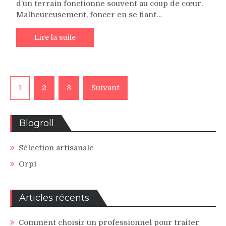
d’un terrain fonctionne souvent au coup de cœur.
Malheureusement, foncer en se fiant…
Lire la suite
Pagination
1
2
3
Suivant
des
publications
Blogroll
Sélection artisanale
Orpi
Articles récents
Comment choisir un professionnel pour traiter