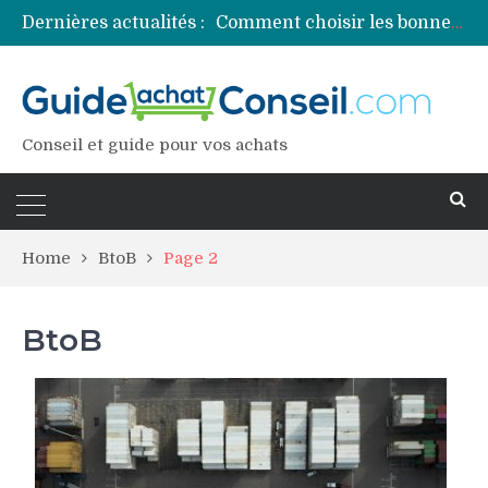
Dernières actualités :
Comment choisir les bonnes couleurs pour un projet tie and dye ?
Comment préparer sa piscine pour une période prolongée d’inutilisation ?
Découvrez les principales sources de magnésium
Comment assurer un van Volkswagen ?
Comment choisir un professionnel pour traiter votre charpente ?
Conseil et guide pour vos achats
Home
BtoB
Page 2
BtoB