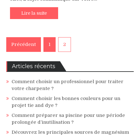
Lire la suite
Pagination
Précédent
1
2
des
publications
Articles récents
Comment choisir un professionnel pour traiter
votre charpente ?
Comment choisir les bonnes couleurs pour un
projet tie and dye ?
Comment préparer sa piscine pour une période
prolongée d’inutilisation ?
Découvrez les principales sources de magnésium