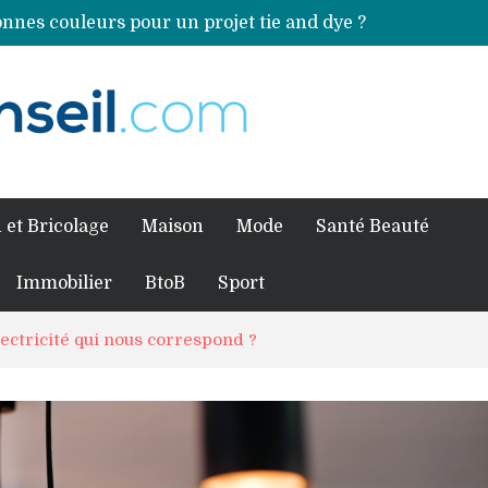
nnes couleurs pour un projet tie and dye ?
Comment préparer sa piscine pour une période prolongée d’inutilisation ?
ales sources de magnésium
an Volkswagen ?
fessionnel pour traiter votre charpente ?
 et Bricolage
Maison
Mode
Santé Beauté
Immobilier
BtoB
Sport
lectricité qui nous correspond ?