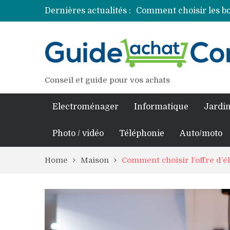
Dernières actualités :
Comment choisir les bo
Découvrez les princip
Comment assurer un v
Comment choisir un pro
Conseil et guide pour vos achats
Electroménager
Informatique
Jardin
Photo / vidéo
Téléphonie
Auto/moto
Home
Maison
Comment choisir l’offre d’é