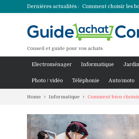
Dernières actualités :
Comment choisir les bo
Découvrez les princip
Comment assurer un v
Comment choisir un pro
Conseil et guide pour vos achats
Electroménager
Informatique
Jardin
Photo / vidéo
Téléphonie
Auto/moto
Home
Informatique
Comment bien choisir