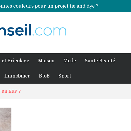
nnes couleurs pour un projet tie and dye ?
Comment préparer sa piscine pour une période prolongée d’inutilisation ?
ales sources de magnésium
an Volkswagen ?
fessionnel pour traiter votre charpente ?
 et Bricolage
Maison
Mode
Santé Beauté
Immobilier
BtoB
Sport
 un ERP ?