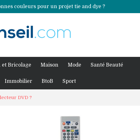
nnes couleurs pour un projet tie and dye ?
Comment préparer sa piscine pour une période prolongée d’inutilisation ?
ales sources de magnésium
an Volkswagen ?
fessionnel pour traiter votre charpente ?
 et Bricolage
Maison
Mode
Santé Beauté
Immobilier
BtoB
Sport
lecteur DVD ?