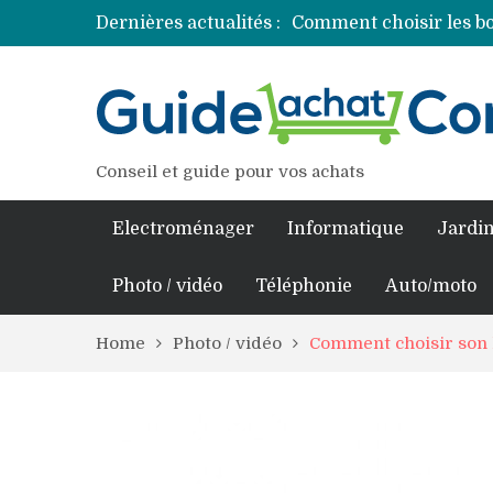
Dernières actualités :
Comment choisir les bo
Découvrez les princip
Comment assurer un v
Comment choisir un pro
Conseil et guide pour vos achats
Electroménager
Informatique
Jardin
Photo / vidéo
Téléphonie
Auto/moto
Home
Photo / vidéo
Comment choisir son 