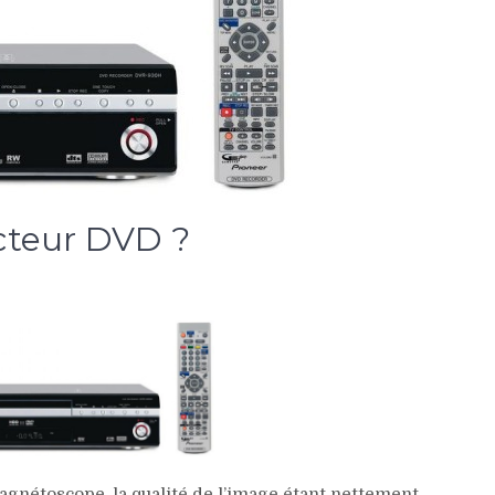
cteur DVD ?
agnétoscope, la qualité de l’image étant nettement