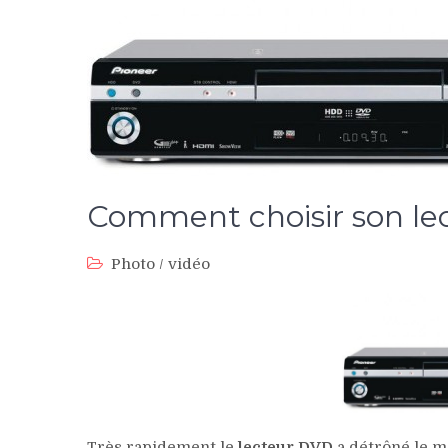
Comment choisir son le
Photo / vidéo
Très rapidement le
lecteur DVD
a détrôné le m