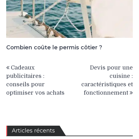
Combien coûte le permis côtier ?
Navigation
Cadeaux
Devis pour une
de
publicitaires :
cuisine :
l’article
conseils pour
caractéristiques et
optimiser vos achats
fonctionnement
Articles récents