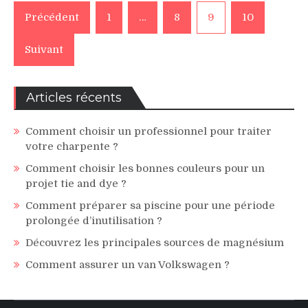
Pagination
Précédent
1
…
8
9
10
des
Suivant
publications
Articles récents
Comment choisir un professionnel pour traiter
votre charpente ?
Comment choisir les bonnes couleurs pour un
projet tie and dye ?
Comment préparer sa piscine pour une période
prolongée d’inutilisation ?
Découvrez les principales sources de magnésium
Comment assurer un van Volkswagen ?