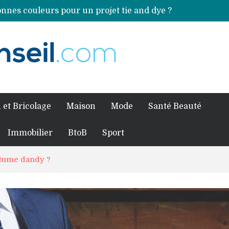
nnes couleurs pour un projet tie and dye ?
Comment préparer sa piscine pour une période prolongée d’inutilisation ?
ales sources de magnésium
an Volkswagen ?
fessionnel pour traiter votre charpente ?
 et Bricolage
Maison
Mode
Santé Beauté
Immobilier
BtoB
Sport
tume dandy ?