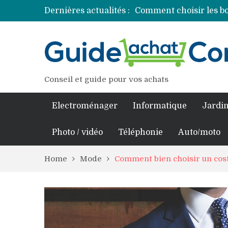
Dernières actualités :
Comment choisir les bo
Découvrez les princip
Comment assurer un v
Comment choisir un pro
Conseil et guide pour vos achats
Electroménager
Informatique
Jardin
Photo / vidéo
Téléphonie
Auto/moto
Home
Mode
Comment bien choisir un cos