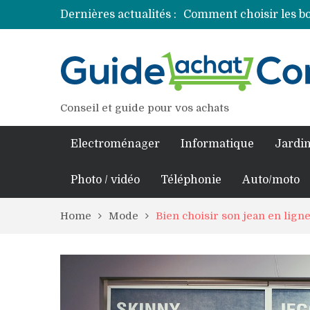
Dernières actualités :
Comment choisir les bo
Découvrez les princip
Comment assurer un v
Comment choisir un pro
Conseil et guide pour vos achats
Electroménager
Informatique
Jardin
Photo / vidéo
Téléphonie
Auto/moto
Home
Mode
Bien choisir son jean en lign