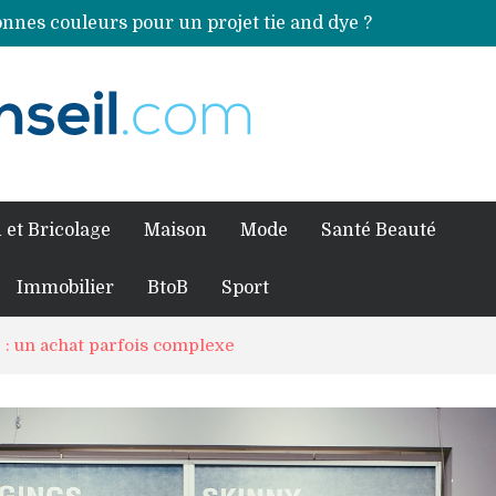
nnes couleurs pour un projet tie and dye ?
Comment préparer sa piscine pour une période prolongée d’inutilisation ?
ales sources de magnésium
an Volkswagen ?
fessionnel pour traiter votre charpente ?
 et Bricolage
Maison
Mode
Santé Beauté
Immobilier
BtoB
Sport
e : un achat parfois complexe