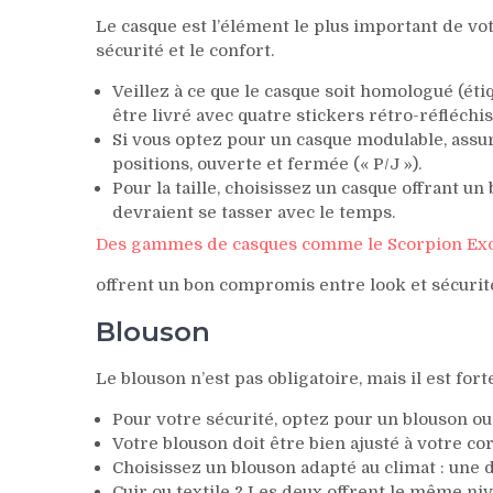
Le casque est l’élément le plus important de vo
sécurité et le confort.
Veillez à ce que le casque soit homologué (étiq
être livré avec quatre stickers rétro-réfléchis
Si vous optez pour un casque modulable, assu
positions, ouverte et fermée (« P/J »).
Pour la taille, choisissez un casque offrant 
devraient se tasser avec le temps.
Des gammes de casques comme le Scorpion Ex
offrent un bon compromis entre look et sécurit
Blouson
Le blouson n’est pas obligatoire, mais il est for
Pour votre sécurité, optez pour un blouson ou
Votre blouson doit être bien ajusté à votre cor
Choisissez un blouson adapté au climat : une
Cuir ou textile ? Les deux offrent le même niv