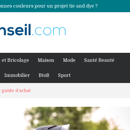
nnes couleurs pour un projet tie and dye ?
Comment préparer sa piscine pour une période prolongée d’inutilisation ?
ales sources de magnésium
an Volkswagen ?
fessionnel pour traiter votre charpente ?
 et Bricolage
Maison
Mode
Santé Beauté
Immobilier
BtoB
Sport
 guide d’achat