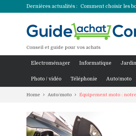
Dernières actualités :
Comment choisir les bo
Découvrez les princip
Comment assurer un v
Comment choisir un pro
Conseil et guide pour vos achats
Electroménager
Informatique
Jardin
Photo / vidéo
Téléphonie
Auto/moto
Home
Auto/moto
Équipement moto : notre