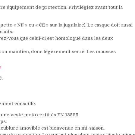
tre équipement de protection. Privilégiez avant tout la
uette « NF » ou « CE » sur la jugulaire). Le casque doit aussi
sants.
rez-vous que celui-ci est homologué dans les deux
un bon maintien, donc légèrement serré. Les mousses
o
é.
tement conseillé.
 une veste moto certifiés EN 13595.
ps.
 doublure amovible est bienvenue en mi-saison.
eau de protection. Le cuir est plus cher, mais s’ajuste mieu