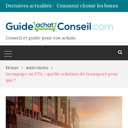
Dernières actualités :
Comment choisir les bonnes couleurs pour un projet tie and dye ?
Comment préparer sa piscine pour une période prolongée d’inutilisation ?
Découvrez les principales sources de magnésium
Comment assurer un van Volkswagen ?
Comment choisir un professionnel pour traiter votre charpente ?
Conseil et guide pour vos achats
Home
Auto/moto
Groupage ou FTL : quelle solution de transport pour
qui ?