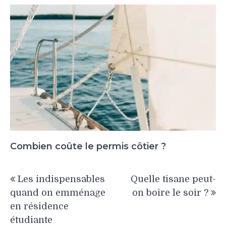
Combien coûte le permis côtier ?
Navigation
Les indispensables
Quelle tisane peut-
de
quand on emménage
on boire le soir ?
l’article
en résidence
étudiante