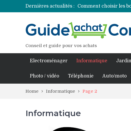
Dernières actualités :
Comment choisir les bo
Découvrez les princip
Comment assurer un v
Comment choisir un pro
Conseil et guide pour vos achats
Electroménager
Informatique
Jardin
Photo / vidéo
Téléphonie
Auto/moto
Home
Informatique
Page 2
Informatique