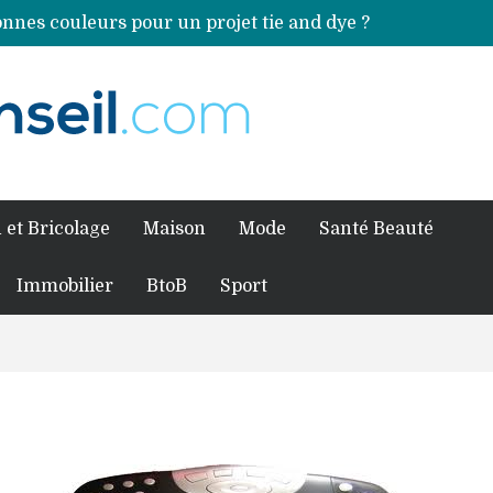
nnes couleurs pour un projet tie and dye ?
Comment préparer sa piscine pour une période prolongée d’inutilisation ?
ales sources de magnésium
an Volkswagen ?
fessionnel pour traiter votre charpente ?
 et Bricolage
Maison
Mode
Santé Beauté
Immobilier
BtoB
Sport