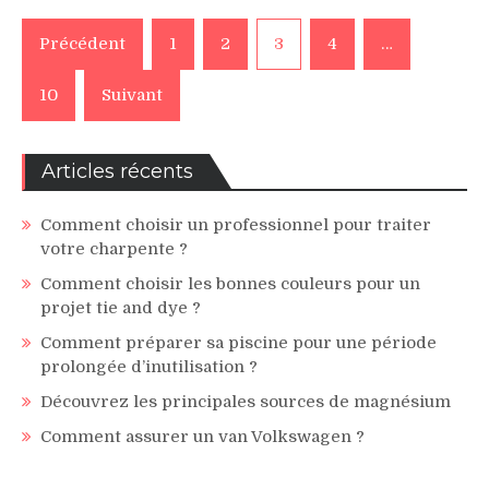
Pagination
Précédent
1
2
3
4
…
des
10
Suivant
publications
Articles récents
Comment choisir un professionnel pour traiter
votre charpente ?
Comment choisir les bonnes couleurs pour un
projet tie and dye ?
Comment préparer sa piscine pour une période
prolongée d’inutilisation ?
Découvrez les principales sources de magnésium
Comment assurer un van Volkswagen ?