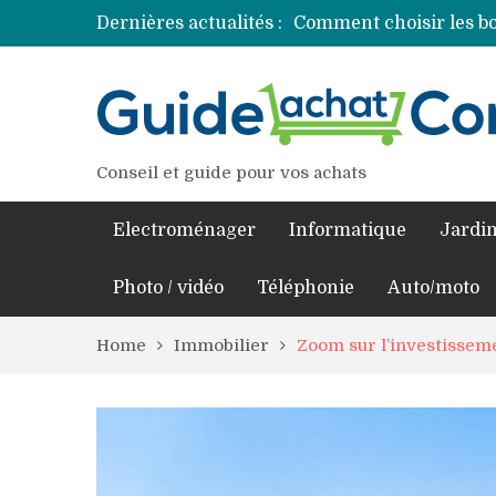
Dernières actualités :
Comment choisir les bo
Découvrez les princip
Comment assurer un v
Comment choisir un pro
Conseil et guide pour vos achats
Electroménager
Informatique
Jardin
Photo / vidéo
Téléphonie
Auto/moto
Home
Immobilier
Zoom sur l’investisseme