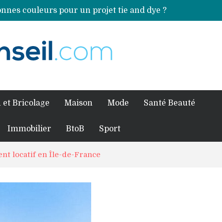
nnes couleurs pour un projet tie and dye ?
Comment préparer sa piscine pour une période prolongée d’inutilisation ?
ales sources de magnésium
an Volkswagen ?
fessionnel pour traiter votre charpente ?
 et Bricolage
Maison
Mode
Santé Beauté
Immobilier
BtoB
Sport
nt locatif en Île-de-France